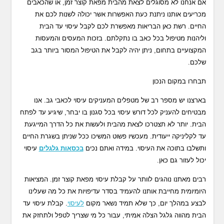
אם אנחנו לא מסוגלים לצאת מהבית מפאת קוצר זמן, או שהכאבים
מכריעים אותנו ניתנת כעת האפשרות אשר יכולה לשנות לכם את
החיים. רשת כאן הבריאות מאפשרת לכם לקבל עיסוי עד הבית
וליהנות מטיפול בכל כאב בו נתקלתם. בזכות המעסים והמעסות
המקצועיים בתחום, ניתן יהיה לקבל את הטיפול המסור ביותר בגב
שלכם.
תבחרו במקום הנכון
בארצנו יש מספר רב של מטפלים המעניקים עיסוי לכאבי גב. אנו
מבטיחים להעניק לכל דורש עיסוי בכל סגנון בו יבחר, שיגיע עד לפתח
הבית. יותר לא תצטרכו לצאת מהבית ולעשות את כל הדרך המייגעת
עד לקליניקה ייעודית. מעכשיו פשוט המשיכו ככל שניתן בשגרת החיים
ותשלבו בתוכה את העיסוי. במידה ואתם נכים
בכסאות גלגלים
עיסוי
יכול לעזור גם כאן.
רבים מאתנו נוהגים לוותר על קבלת עיסוי מפאת קוצר זמן. המציאות
היומיומית מחייבת אותנו להעמיד בסדר עדיפויות את כל מה שעלינו
לבצע במהלך יום, כך שלא תמיד נשאר מקום
לעיסוי
. קבלת עיסוי עד
הבית מהווה גלגל הצלה אמיתי, עבור כל מי שצריך לטפל ולתחזק את