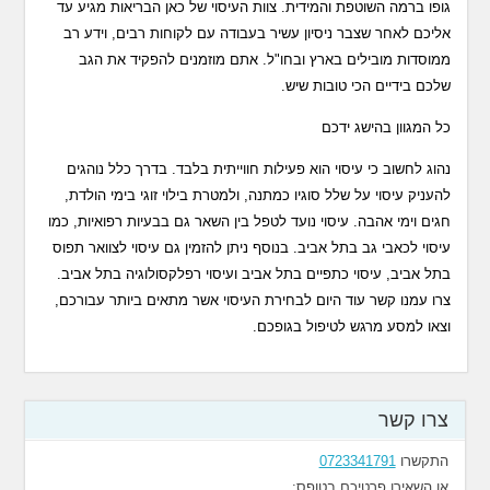
גופו ברמה השוטפת והמידית. צוות העיסוי של כאן הבריאות מגיע עד
אליכם לאחר שצבר ניסיון עשיר בעבודה עם לקוחות רבים, וידע רב
ממוסדות מובילים בארץ ובחו"ל. אתם מוזמנים להפקיד את הגב
שלכם בידיים הכי טובות שיש.
כל המגוון בהישג ידכם
נהוג לחשוב כי עיסוי הוא פעילות חווייתית בלבד. בדרך כלל נוהגים
להעניק עיסוי על שלל סוגיו כמתנה, ולמטרת בילוי זוגי בימי הולדת,
חגים וימי אהבה. עיסוי נועד לטפל בין השאר גם בבעיות רפואיות, כמו
עיסוי לכאבי גב בתל אביב. בנוסף ניתן להזמין גם עיסוי לצוואר תפוס
בתל אביב, עיסוי כתפיים בתל אביב ועיסוי רפלקסולוגיה בתל אביב.
צרו עמנו קשר עוד היום לבחירת העיסוי אשר מתאים ביותר עבורכם,
וצאו למסע מרגש לטיפול בגופכם.
צרו קשר
התקשרו
0723341791
או השאירו פרטיכם בטופס: